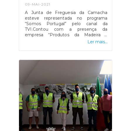
09-MAI-2021
A Junta de Freguesia da Camacha
esteve representada no programa
“Somos Portugal” pelo canal da
TVI.Contou com a presença da
empresa “Produtos da Madeira –
Albano Almeida, Lda.” que promoveu a
Ler mais...
Camacha e demais produtos típicos da
Região.Fomos também presenteados
com a atuação do Márcio Amaro,
cantor nascido aqui na nossa terra. Um
obrigado da Camacha!