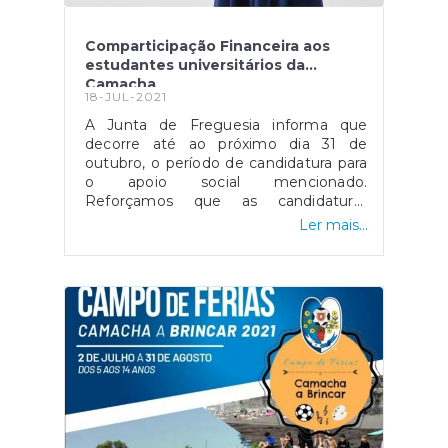
Comparticipação Financeira aos
estudantes universitários da
Camacha
18-JUL-2021
A Junta de Freguesia informa que
decorre até ao próximo dia 31 de
outubro, o período de candidatura para
o apoio social mencionado.
Reforçamos que as candidaturas
deverão ser entregues,
Ler mais...
presencialmente, aos serviços
administrativos da Junta de Freguesia,
em horário de expediente.O
Regulamento poderá ser consultado
na hiperligação
seguinte: https://bit.ly/3ilocv4O
Formulário de Candidatura e a
Declaração de Compromisso de Honra
poderão ser descarregados na
hiperligação
seguinte: https://bit.ly/3zaabqFPoderão