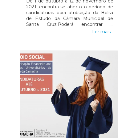
De 1 de outubro a 12 de novembro de
2021, encontra-se aberto o período de
candidaturas para atribuição da Bolsa
de Estudo da Câmara Municipal de
Santa Cruz.Poderá encontrar o
requerimento no nosso site, através do
Ler mais...
seguinte
link:- https://bit.ly/Regulamento_bolsaCMSC