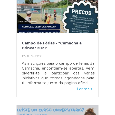
esclarecer quaisquer dúvidas através
do 291 922 466 ou pelo nosso endereço
eletrónico: geral@jfcamacha.pt
Campo de Férias - "Camacha a
Brincar 2021"
17-JUN-2021
As inscrições para o campo de férias da
Camacha, encontram-se abertas. Vêm
divertir-te e participar das várias
iniciativas que temos agendadas para
ti. Informa-te junto da página oficial na
rede social Facebook e site oficial do
Ler mais...
Clube (www.adcamacha.pt) como
poderás inscrever-te!!!