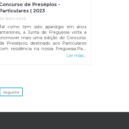
Concurso de Presépios -
Particulares | 2023
24-NOV-2023
Tal como tem sido apanágio em anos
anteriores, a Junta de Freguesia volta a
promover mais uma edição do Concurso
de Presépios, destinado aos Particulares
com residência na nossa Freguesia.Para
este efeito, deverá formalizar a sua
Ler mais...
inscrição nas nossas instalações, durante o
023
horário de expediente, até ao próximo dia
10 de dezembro.Regulamento e Ficha de
Inscrição- https://jfcamacha.pt/ficheiros/fic213_1700756728.pdf
Seguinte