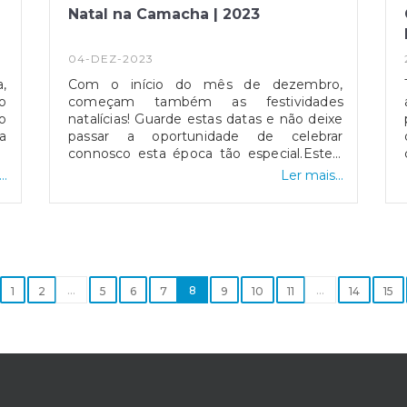
Natal na Camacha | 2023
s
ão
s
04-DEZ-2023
o
,
Com o início do mês de dezembro,
o
o
começam também as festividades
a
o
natalícias! Guarde estas datas e não deixe
t/ficheiros/fic227_1706874767.pdfAs
a
passar a oportunidade de celebrar
e
m
connosco esta época tão especial.Esteja
o
l
atento à Programação de Natal deste
..
Ler mais...
a
a
ano, pois iremos precisar da sua
os
colaboração!#jfcamacha #natalnacamacha #natal2
do
na
s
o
e
...
8
...
1
2
5
6
7
9
10
11
14
15
de
a
a