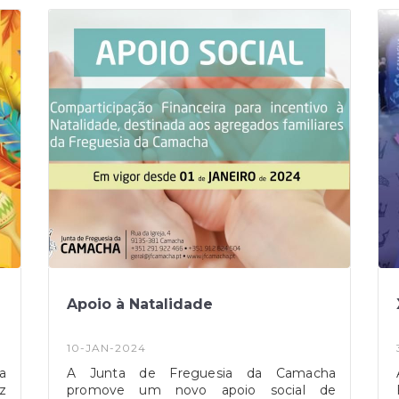
contacto através dos habituais canais de
comunicação:- geral@jfcamacha.pt- 291
922 466 || 912 624 504- Sede da Junta de
Freguesia
Apoio à Natalidade
10-JAN-2024
a
A Junta de Freguesia da Camacha
z
promove um novo apoio social de