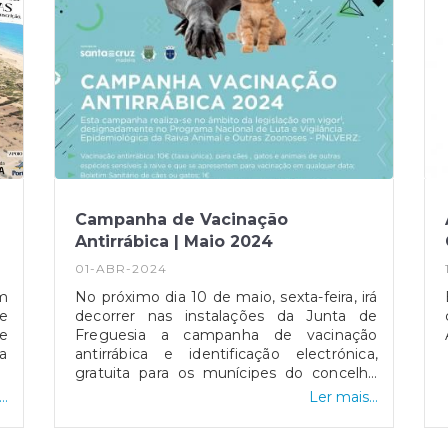
Campanha de Vacinação
Antirrábica | Maio 2024
01-ABR-2024
um
No próximo dia 10 de maio, sexta-feira, irá
de
decorrer nas instalações da Junta de
e
Freguesia a campanha de vacinação
a
antirrábica e identificação electrónica,
gratuita para os munícipes do concelho
de Santa Cruz. Inscrições abertas a partir
..
Ler mais...
de hoje! Para mais esclarecimentos e para
proceder à inscrição, deverá entrar em