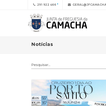
291 922 466
GERAL@JFCAMACHA
Notícias