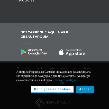
Notícias
DESCARREGUE AQUI A APP
GESAUTARQUIA,
© 2026 Junta de Freguesia da Camacha. Todos
A Junta de Freguesia da Camacha utiliza cookies para melhorar a
os direitos reservados |
Termos e Condições
|
*
sua experiência de navegação e para fins estatísticos. Ao navegar
Chamada para a rede/móvel fixa nacional
está a consentir a sua utilização.
Termos e Condições
Definiçoes de Cookies
Aceitar
Desenvolvido por: