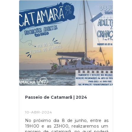
pagamento.Inscrições: presenciais na
Junta de Freguesia da Camacha ou
através do contacto Sónia Pinto -
Formação e Consultoria 918 200 515
Passeio de Catamarã | 2024
10-ABR-2024
No próximo dia 8 de junho, entre as
19H00 e as 23H00, realizaremos um
passeio de catamarã, no qual poderá