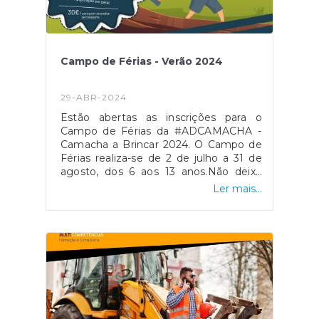
Campo de Férias - Verão 2024
29-ABR-2024
Estão abertas as inscrições para o
Campo de Férias da #ADCAMACHA -
Camacha a Brincar 2024. O Campo de
Férias realiza-se de 2 de julho a 31 de
agosto, dos 6 aos 13 anos.Não deixe
passar esta oportunidade de
Ler mais...
proporcionar umas férias divertidas à
sua criança!Para mais informações,
contactos indicados no
cartaz.Associação Desportiva da
Camacha AD Camacha / Futebol
Formação