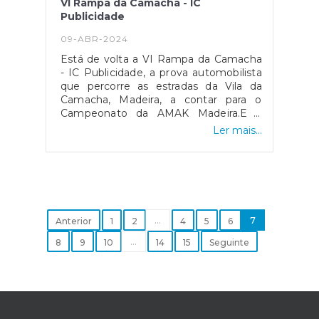
VI Rampa da Camacha - IC
Publicidade
09-ABR-2024
Está de volta a VI Rampa da Camacha
- IC Publicidade, a prova automobilista
que percorre as estradas da Vila da
Camacha, Madeira, a contar para o
Campeonato da AMAK Madeira.E a
grande surpresa desta VI Edição? O
Ler mais...
regresso da Prova Espetáculo-Noturna
no dia 19 de abril.Fica aqui o nosso
convite a todos os amantes deste
desporto, não percam este belo
espetáculo nos dias 19 e 20 de abril na
nossa
Camacha.#rampadacamacha #amak #accs #jfcam
...
7
Anterior
1
2
4
5
6
...
8
9
10
14
15
Seguinte