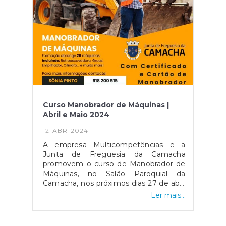
Curso Manobrador de Máquinas |
Abril e Maio 2024
12-ABR-2024
A empresa Multicompetências e a
Junta de Freguesia da Camacha
promovem o curso de Manobrador de
Máquinas, no Salão Paroquial da
Camacha, nos próximos dias 27 de abril
e 4 de maio de 2024.No final do curso
Ler mais...
é entregue: Certificado de Formação
Profissional + Cartão de Manobrador de
Máquinas.- Vários métodos de