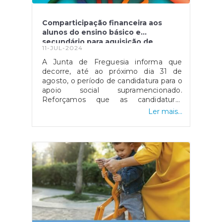
Comparticipação financeira aos
alunos do ensino básico e
secundário para aquisição de
11-JUL-2024
material escolar | 2024
A Junta de Freguesia informa que
decorre, até ao próximo dia 31 de
agosto, o período de candidatura para o
apoio social supramencionado.
Reforçamos que as candidaturas
deverão ser entregues,
Ler mais...
presencialmente, aos serviços
administrativos da Junta de Freguesia,
em horário de expediente.O
Regulamento poderá ser consultado
na seguinte
hiperligação:Link: https://jfcamacha.pt/ficheiros/
esclarecer quaisquer dúvidas através
do 291 922 466 ou pelo nosso endereço
eletrónico: geral@jfcamacha.pt