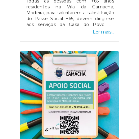
Todas as pessoas com +65 anos
residentes na Vila da Camacha,
Madeira, para solicitarem a substituição
do Passe Social +65, devem dirigir-se
aos serviços da Casa do Povo da
Camacha para preenchimento e
Ler mais...
entrega da documentação
necessária.Relembramos que o prazo
para requerer a substituição termina a
8 de novembro