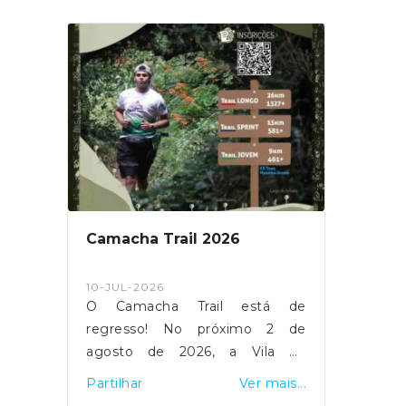
Camacha Trail 2026
Apoio
Sant
10-JUL-2026
22-AB
bro,
O Camacha Trail está de
Estão
 da
regresso! No próximo 2 de
ao pr
 um
agosto de 2026, a Vila da
Agríc
marã
Camacha, Madeira volta a
Cruz!
is...
Partilhar
Ver mais...
Partil
 as
receber mais uma edição do
seu p