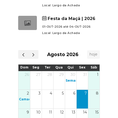
plataforma https://lap2go.com/pt/event/camac
Local: Largo da Achada
trail-2026Contamos com a sua
participação para fazermos,
Festa da Maçã | 2026
juntos, mais uma grande edição
01-OUT-2026 até 04-OUT-2026
do Camacha
Local: Largo da Achada
Trail!Organização:Casa do Povo
da CamachaSecção Desportiva
Casa do Povo da CamachaJunta
Agosto 2026
hoje
de Freguesia da Camacha
Dom
Seg
Ter
Qua
Qui
Sex
Sáb
26
27
28
29
30
31
1
Semana da Saúde e Bem-estar
2
3
4
5
6
7
8
Camacha Trail 2026
9
10
11
12
13
14
15