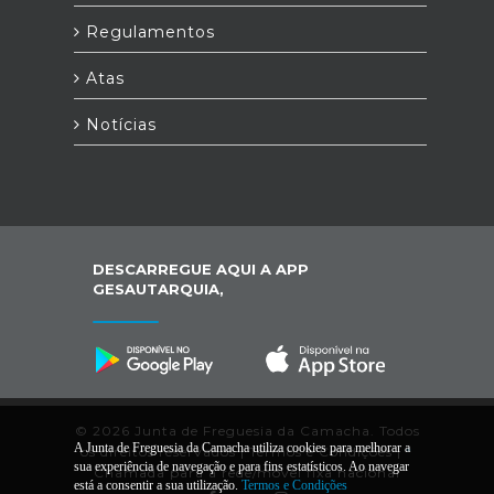
Regulamentos
Atas
Notícias
DESCARREGUE AQUI A APP
GESAUTARQUIA,
© 2026 Junta de Freguesia da Camacha. Todos
A Junta de Freguesia da Camacha utiliza cookies para melhorar a
os direitos reservados |
Termos e Condições
|
*
sua experiência de navegação e para fins estatísticos. Ao navegar
Chamada para a rede/móvel fixa nacional
está a consentir a sua utilização.
Termos e Condições