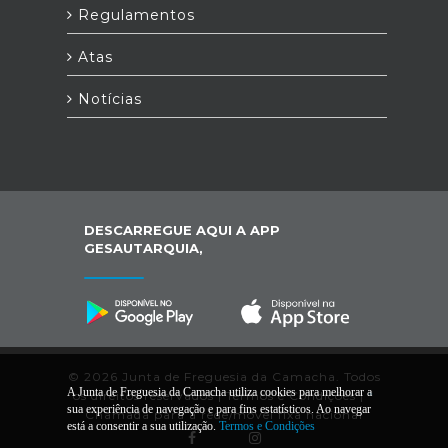
Regulamentos
Atas
Notícias
DESCARREGUE AQUI A APP
GESAUTARQUIA,
© 2026 Junta de Freguesia da Camacha. Todos
A Junta de Freguesia da Camacha utiliza cookies para melhorar a
os direitos reservados |
Termos e Condições
|
*
sua experiência de navegação e para fins estatísticos. Ao navegar
Chamada para a rede/móvel fixa nacional
está a consentir a sua utilização.
Termos e Condições