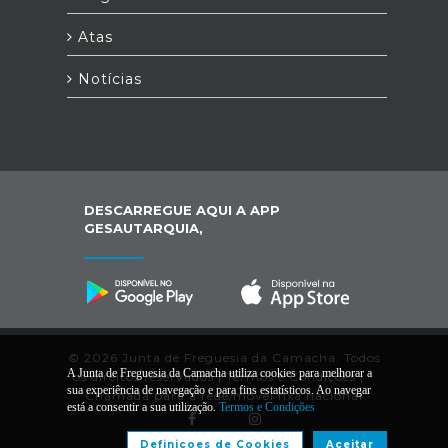
Atas
Notícias
DESCARREGUE AQUI A APP
GESAUTARQUIA,
© 2026 Junta de Freguesia da Camacha. Todos
A Junta de Freguesia da Camacha utiliza cookies para melhorar a
os direitos reservados |
Termos e Condições
|
*
sua experiência de navegação e para fins estatísticos. Ao navegar
Chamada para a rede/móvel fixa nacional
está a consentir a sua utilização.
Termos e Condições
Definiçoes de Cookies
Aceitar