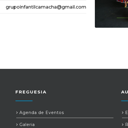
grupoinfantilcamacha@gmail.com
FREGUESIA
A
Agenda de Eventos
E
Galeria
R