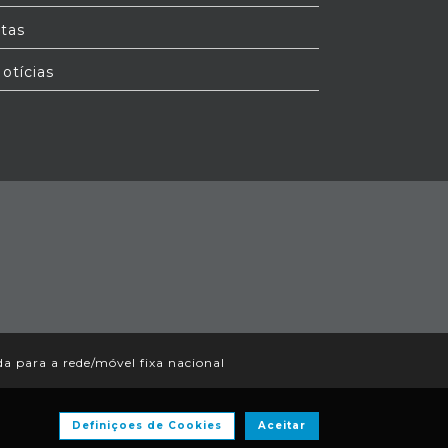
tas
otícias
 para a rede/móvel fixa nacional
Definiçoes de Cookies
Aceitar