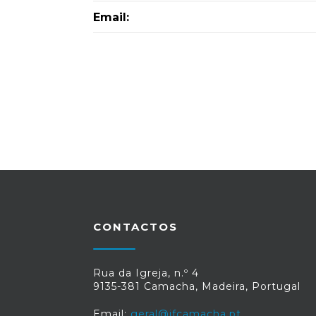
Email:
CONTACTOS
Rua da Igreja, n.º 4
9135-381 Camacha, Madeira, Portugal
Email:
geral@jfcamacha.pt