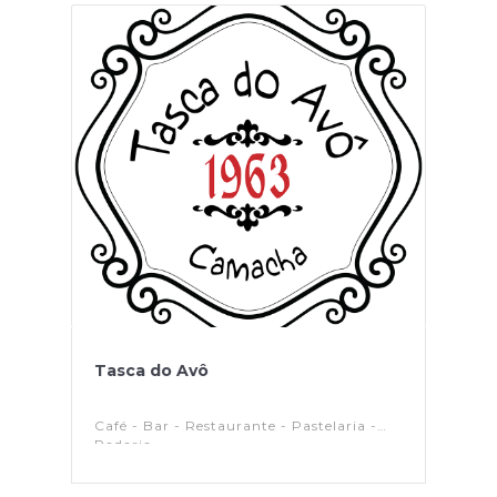
Tasca do Avô
Café - Bar - Restaurante - Pastelaria -
Padaria