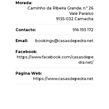
Morada:
Caminho da Ribeira Grande, n.º 26
Vale Paraíso
9135-032 Camacha
Contacto:
916 193 172
Email:
bookings@casasdepedra.net
Facebook:
https://www.facebook.com/casasdepe
dra.net/
Página Web:
https://www.casasdepedra.net