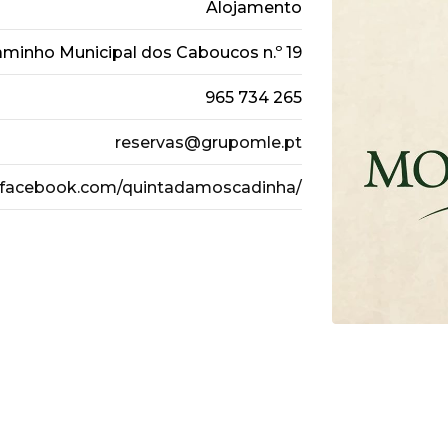
Alojamento
minho Municipal dos Caboucos n.º 19
965 734 265
reservas@grupomle.pt
.facebook.com/quintadamoscadinha/