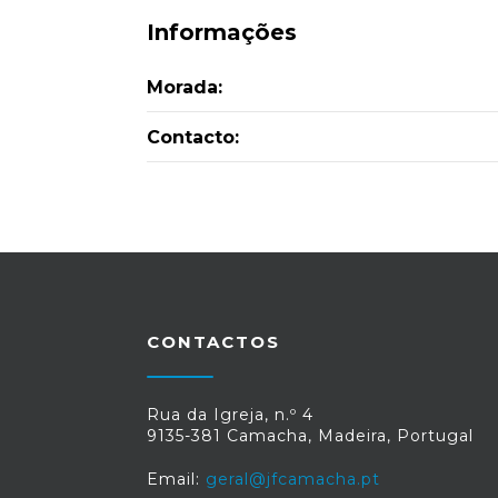
Informações
Morada:
Contacto:
CONTACTOS
Rua da Igreja, n.º 4
9135-381 Camacha, Madeira, Portugal
Email:
geral@jfcamacha.pt