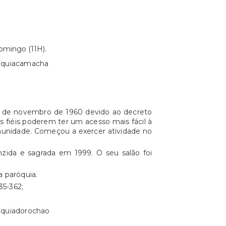
omingo (11H).
roquiacamacha
26 de novembro de 1960 devido ao decreto
s fiéis poderem ter um acesso mais fácil à
omunidade. Começou a exercer atividade no
zida e sagrada em 1999. O seu salão foi
 paróquia.
35-362;
oquiadorochao