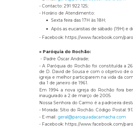
- Contacto: 291 922 125;
- Horário de Atendimento:
Sexta feira das 17H às 18H;
Após as eucaristias de sábado (19H) e d
- Facebook: https://www.facebook.com/pa
» Paróquia do Rochão:
- Padre Óscar Andrade;
- A Paróquia do Rochão foi constituída a 
de D. David de Sousa e com o objetivo de o
igreja e melhor participarem na vida da c
dia 1 de janeiro de 1961.
Em 1994 a nova igreja do Rochão fora ben
inaugurado a 2 de março de 2005.
Nossa Senhora do Carmo é a padroeira desta
- Morada: Sítio do Rochão. Código Postal: 91
- E-mail:
geral@paroquiadacamacha.com
- Facebook: https://www.facebook.com/par