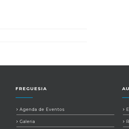
FREGUESIA
A
Agenda de Eventos
E
Galeria
R