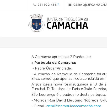
291 922 466
GERAL@JFCAMACHA
A Camacha apresenta 2 Paróquias:
» Paróquia da Camacha:
- Padre Óscar Andrade;
- A criação da Paróquia da Camacha foi au
Silva, sendo que apenas ficou concluída em 
A sua igreja nova foi inaugurada a 10 de
Funchal, D. Teodoro de Faria e João Ferreir
São Lourenço é o padroeiro desta paróquia.
- Morada: Rua David Eleutério Nóbrega, 8-10, 
- E-mail:
geral@paroquiadacamacha.com