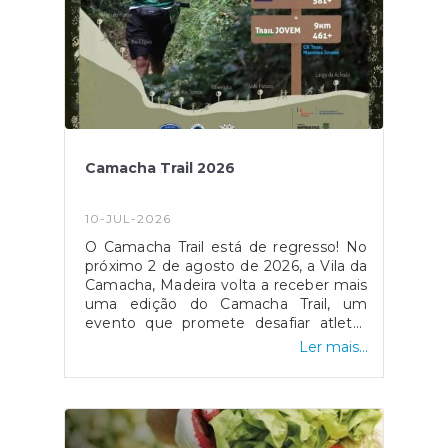
geral@jfcamacha.pt
Camacha Trail 2026
10-JUL-2026
O Camacha Trail está de regresso! No
próximo 2 de agosto de 2026, a Vila da
Camacha, Madeira volta a receber mais
uma edição do Camacha Trail, um
evento que promete desafiar atletas
de todos os níveis e proporcionar uma
Ler mais...
experiência única pelos trilhos e
paisagens da nossa freguesia.Escolha o
seu desafio:- Trail Longo – 26 km | 1327
D+- Trail Sprint – 15 km | 581 D+- Trail
Jovem – 9 km | 461 D+ (prova