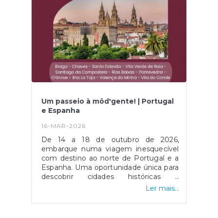
Um passeio à môd'gente! | Portugal
e Espanha
16-MAR-2026
De 14 a 18 de outubro de 2026,
embarque numa viagem inesquecível
com destino ao norte de Portugal e a
Espanha. Uma oportunidade única para
descobrir cidades históricas e
paisagens deslumbrantes.Data limite
Ler mais...
para reservas: 12 de abrilValor: 876,34€
(após reembolso na plataforma)Tudo
incluído e facilidades de