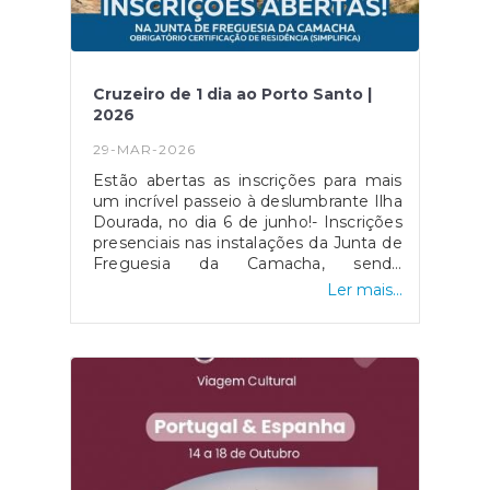
Cruzeiro de 1 dia ao Porto Santo |
2026
29-MAR-2026
Estão abertas as inscrições para mais
um incrível passeio à deslumbrante Ilha
Dourada, no dia 6 de junho!- Inscrições
presenciais nas instalações da Junta de
Freguesia da Camacha, sendo
obrigatória a certificação de residência
Ler mais...
válida (Simplifica) no ato da
inscrição.Aproveite esta oportunidade
para um dia inesquecível!