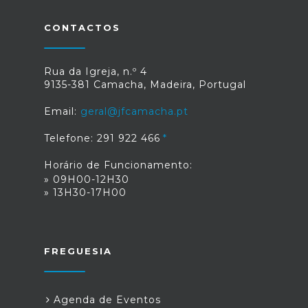
da Assembleia.Neste sentido,
divulgam-se à população os vários
CONTACTOS
resultados das votações realizadas.
Rua da Igreja, n.º 4
9135-381 Camacha, Madeira, Portugal
Email:
geral@jfcamacha.pt
Telefone: 291 922 466
Horário de Funcionamento:
» 09H00-12H30
» 13H30-17H00
FREGUESIA
Agenda de Eventos