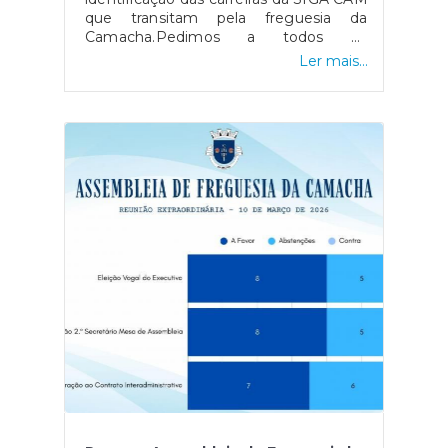
que transitam pela freguesia da
Camacha.Pedimos a todos os
utilizadores que tenham atenção nos
Ler mais...
próximos dias. Consulte a imagem para
conhecer as alterações!