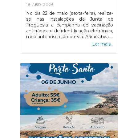
16-ABR-2026
No dia 22 de maio (sexta-feira), realiza-
se nas instalações da Junta de
Freguesia a campanha de vacinação
antirrábica e de identificação eletrónica,
mediante inscrição prévia. A iniciativa é
gratuita para todos os residentes
Ler mais...
no Município De Santa Cruz.-
Inscrições abertas e sujeitas ao limite
de vagas disponíveis.Para mais
esclarecimentos e para proceder à
inscrição, deverá entrar em contacto
através dos habituais canais de
comunicação:- geral@jfcamacha.pt-
291 922 466 || 912 624 504- Sede da
Junta de Freguesia