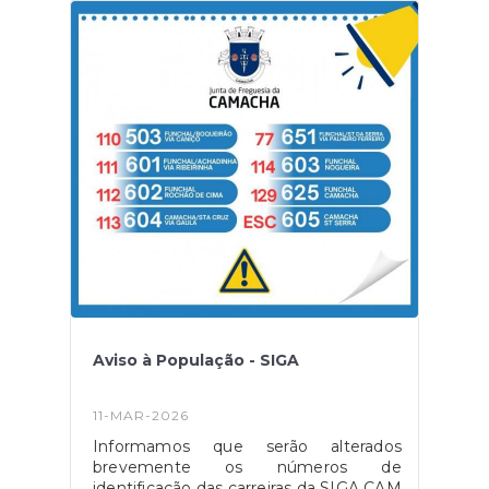
pagamentoPrepare-se para dias cheios
de cultura, tradição, boa gastronomia e
paisagens inesquecíveis!Informações e
inscrições: Junta de Freguesia da
Camacha
Aviso à População - SIGA
11-MAR-2026
Informamos que serão alterados
brevemente os números de
identificação das carreiras da SIGA CAM