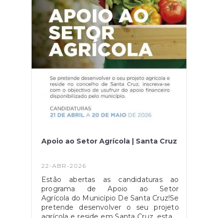
integrada no CR Trail Madeira
Jovem)Venha descobrir a beleza
natural da Camacha, percorrendo
trilhos únicos, onde o espírito de
superação, a natureza e o convívio se
unem numa jornada
inesquecível.Inscrições no QR Code do
cartaz ou na
plataforma https://lap2go.com/pt/event/camacha-
trail-2026Contamos com a sua
participação para fazermos, juntos,
mais uma grande edição do Camacha
Trail!Organização:Casa do Povo da
CamachaSecção Desportiva Casa do
Povo da CamachaJunta de Freguesia
Apoio ao Setor Agrícola | Santa Cruz
da Camacha
22-ABR-2026
Estão abertas as candidaturas ao
programa de Apoio ao Setor
Agrícola do Município De Santa Cruz!Se
pretende desenvolver o seu projeto
agrícola e reside em Santa Cruz, esta é