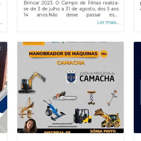
.
Brincar 2023. O Campo de Férias realiza-
se de 3 de julho a 31 de agosto, dos 5 aos
14 anos.Não deixe passar esta
oportunidade de proporcionar umas férias
..
Ler mais...
divertidas à sua criança!Para mais
informações, contactos indicados no
cartaz.Associação Desportiva da
Camacha AD Camacha / Futebol
Formação