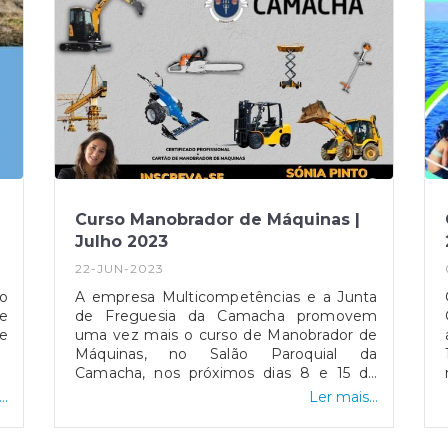
Curso Manobrador de Máquinas |
Julho 2023
22-JUN-2023
io
A empresa Multicompetências e a Junta
De
de Freguesia da Camacha promovem
de
uma vez mais o curso de Manobrador de
Máquinas, no Salão Paroquial da
Camacha, nos próximos dias 8 e 15 de
julho.No final do curso é entregue um
..
Ler mais...
Certificado de Formação Profissional +
Cartão de Manobrador de Máquinas.