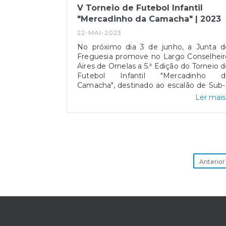
V Torneio de Futebol Infantil
"Mercadinho da Camacha" | 2023
22-MAI-2023
No próximo dia 3 de junho, a Junta d
Freguesia promove no Largo Conselheir
Aires de Ornelas a 5.ª Edição do Torneio 
Futebol Infantil "Mercadinho d
Camacha", destinado ao escalão de Sub
(petizes) e Sub-8 (traquinas), que conta
Ler mais.
com a presença da Associação Desporti
da Camacha, do Juventude de Gaula
do Sporting Club Santacruzense, do Clu
Desportivo Naciona
[www.cdnacional.pt] e do FC Port
Dragon Force Madeira.A competição do
sub-7 (petizes) ocorrerá no turno d
Anterior
manhã e, por sua vez, os sub-
competirão no período d
tarde.Reforçamos que este evento esta
inserido nas comemorações do Di
Mundial da Criança onde todos o
participantes poderão usufruir da