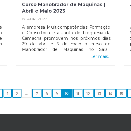
Curso Manobrador de Máquinas |
Abril e Maio 2023
17-ABR-2023
e
A empresa Multicompetências Formação
o
e Consultoria e a Junta de Freguesia da
de
Camacha promovem nos próximos dias
a
29 de abril e 6 de maio o curso de
-7
Manobrador de Máquinas no Salão
rá
Paroquial da Camacha.No final do curso é
..
Ler mais...
va
entregue um Certificado de Formação
,
Profissional + Cartão de Manobrador de
be
Máquinas.Inscrições: presenciais na Junta
l
de Freguesia da Camacha ou através do
o
contacto Sónia Pinto - Formação e
s
Consultoria 918 200 515.
a
...
10
1
2
7
8
9
11
12
13
14
15
8
a
rá
a
s
s