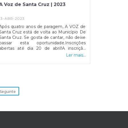
A Voz de Santa Cruz | 2023
13-ABR-2023
Após quatro anos de paragem, A VOZ de
Santa Cruz está de volta ao Município De
Santa Cruz. Se gosta de cantar, não deixe
passar esta oportunidade.Inscrições
abertas até dia 20 de abril!A inscrição
pode ser formalizada através do
Ler mais...
preenchimento do requerimento nos
Serviços de Atendimento ao Público, no
Edifício da Câmara Municipal de Santa
Cruz, na Loja do Munícipe e nas Juntas de
Freguesia do Concelho.
Seguinte