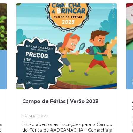
Disponíveis vários métodos de
pagamento.Inscrições: presenciais na
Junta de Freguesia da Camacha ou
através do contacto Sónia Pinto -
Formação e Consultoria 918 200 515.
Campo de Férias | Verão 2023
26-MAI-2023
s
Estão abertas as inscrições para o Campo
a,
de Férias da #ADCAMACHA - Camacha a